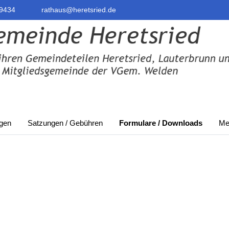
9434
rathaus@heretsried.de
ngen
Satzungen / Gebühren
Formulare / Downloads
Meh