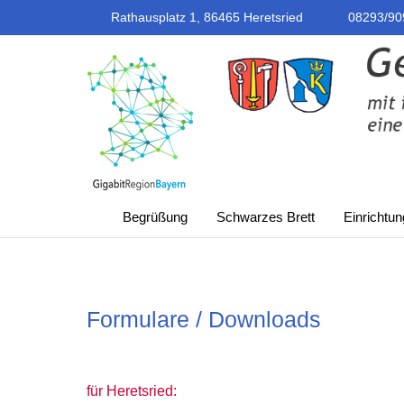
Rathausplatz 1, 86465 Heretsried
08293/90
Begrüßung
Schwarzes Brett
Einrichtu
Formulare / Downloads
für Heretsried: