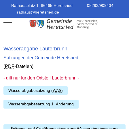
Rathausplatz 1, 86465 Heretsried
08293/909434
rathaus@heretsried.de
Mobile Menu Toggle
Wasserabgabe Lauterbrunn
Satzungen der Gemeinde Heretsried
(
PDF
-Dateien)
- gilt nur für den Ortsteil Lauterbrunn -
Wasserabgabesatzung (
WAS
)
Wasserabgabesatzung 1. Änderung
Beitrags- und Gebührensatzung zur Wasserabgabesatzung