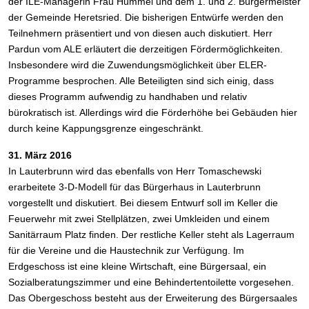
der ILE-Managerin Frau Hummel und dem 1. und 2. Bürgermeister
der Gemeinde Heretsried. Die bisherigen Entwürfe werden den
Teilnehmern präsentiert und von diesen auch diskutiert. Herr
Pardun vom ALE erläutert die derzeitigen Fördermöglichkeiten.
Insbesondere wird die Zuwendungsmöglichkeit über ELER-
Programme besprochen. Alle Beteiligten sind sich einig, dass
dieses Programm aufwendig zu handhaben und relativ
bürokratisch ist. Allerdings wird die Förderhöhe bei Gebäuden hier
durch keine Kappungsgrenze eingeschränkt.
31. März 2016
In Lauterbrunn wird das ebenfalls von Herr Tomaschewski
erarbeitete 3-D-Modell für das Bürgerhaus in Lauterbrunn
vorgestellt und diskutiert. Bei diesem Entwurf soll im Keller die
Feuerwehr mit zwei Stellplätzen, zwei Umkleiden und einem
Sanitärraum Platz finden. Der restliche Keller steht als Lagerraum
für die Vereine und die Haustechnik zur Verfügung. Im
Erdgeschoss ist eine kleine Wirtschaft, eine Bürgersaal, ein
Sozialberatungszimmer und eine Behindertentoilette vorgesehen.
Das Obergeschoss besteht aus der Erweiterung des Bürgersaales