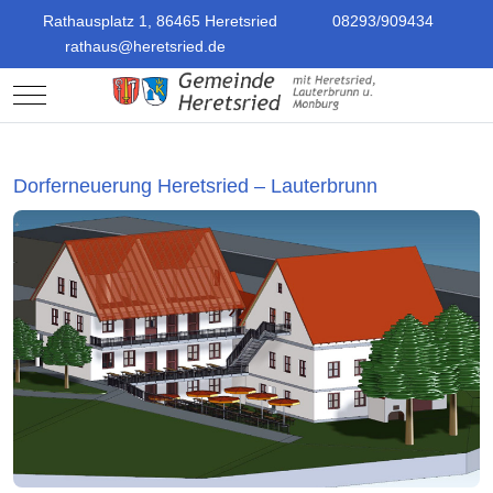
Rathausplatz 1, 86465 Heretsried
08293/909434
rathaus@heretsried.de
Mobile Menu Toggle
Dorferneuerung Heretsried – Lauterbrunn